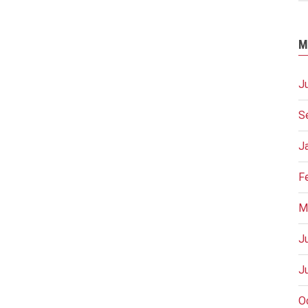
M
J
S
J
F
M
J
J
O