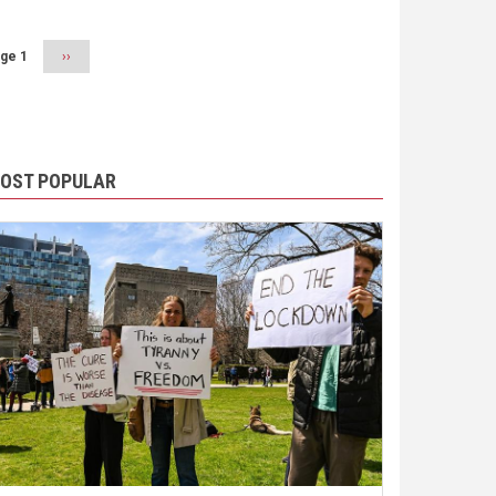
ge 1
Next
››
page
OST POPULAR