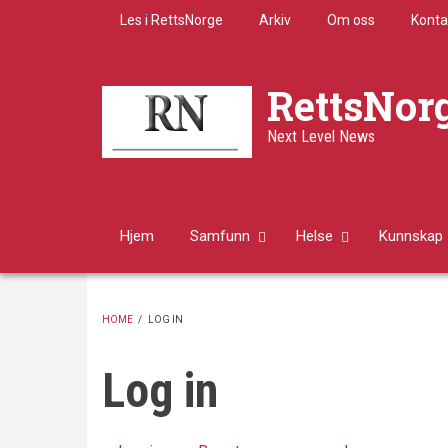
Skip
Les i RettsNorge
Arkiv
Om oss
Konta
to
main
content
RettsNor
Next Level News
Hjem
Samfunn
Helse
Kunnskap
HOME
/
LOG IN
BREADCRUMB
Log in