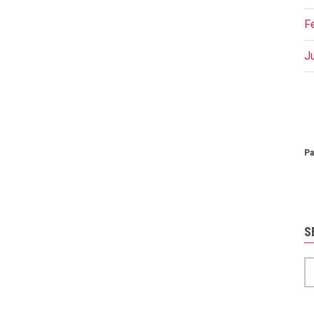
F
J
P
Pa
S
S