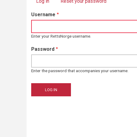
Log in
(active tab)
Reset your password
Primary
Username
tabs
Enter your RettsNorge username.
Password
Enter the password that accompanies your username.