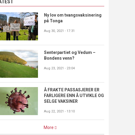
ATEST
Ny lov om tvangsvaksinering
på Tonga
Aug 30, 2021 - 17:31
Senterpartiet og Vedum –
Bondens venn?
Aug 23, 2021 - 23:04
Å FRAKTE PASSASJERER ER
FARLIGERE ENN Å UTVIKLE OG
SELGE VAKSINER
Aug 22, 2021 - 13:10
More