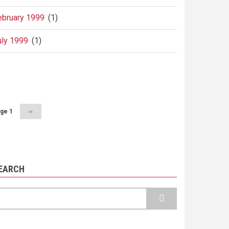
ebruary 1999
(1)
uly 1999
(1)
agination
ge 1
Next
››
page
EARCH
earch