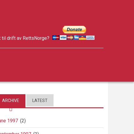
t til drift av RettsNorge?
facebook
twitter
google-
plus
ARCHIVE
LATEST
une 1997
(2)