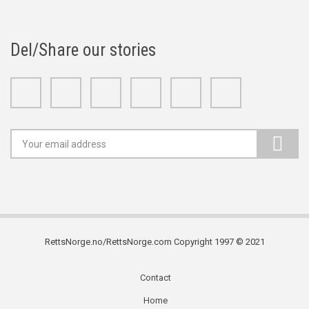
Del/Share our stories
Facebook
Twitter
Google+
Linkedin
Youtube
Instagram
RettsNorge.no/RettsNorge.com Copyright 1997 © 2021
Contact
Subfooter
Home