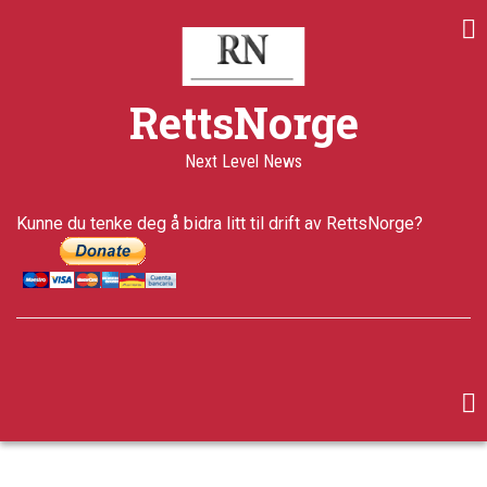
Skip
to
main
content
RettsNorge
Next Level News
Kunne du tenke deg å bidra litt til drift av RettsNorge?
facebook
twitter
google-
plus