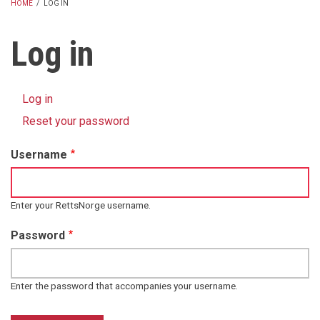
HOME
/
LOG IN
BREADCRUMB
Log in
Log in
(active
Primary
tab)
Reset your password
tabs
Username
Enter your RettsNorge username.
Password
Enter the password that accompanies your username.