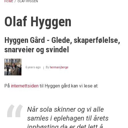
HOME
/
OLAF HYGGEN
BREADCRUMB
Olaf Hyggen
Hyggen Gård - Glede, skaperfølelse,
snarveier og svindel
6 years ago
By
hermanjberge
På
internettsiden
til Hyggen gård kan vi lese at:
Når sola skinner og vi alle
samles i eplehagen til årets
innhøsting da er det lett å