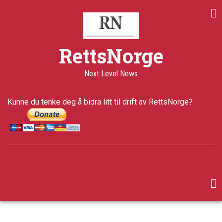
Skip
to
main
content
RettsNorge
Next Level News
Kunne du tenke deg å bidra litt til drift av RettsNorge?
facebook
twitter
google-
plus