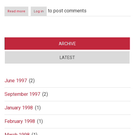
to post comments
Read more
about
Log in
Hyggen
og
de
skjulte
tjenester
ARCHIVE
LATEST
June 1997
(2)
September 1997
(2)
January 1998
(1)
February 1998
(1)
March 1998
(1)