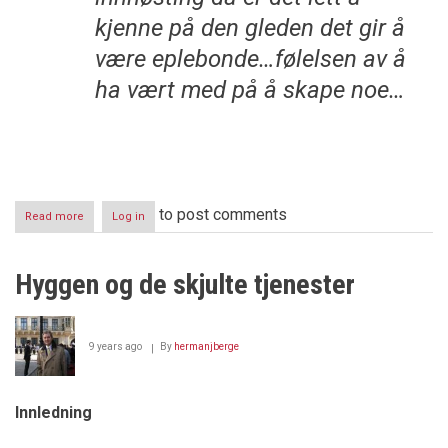
kjenne på den gleden det gir å
være eplebonde…følelsen av å
ha vært med på å skape noe…
to post comments
Read more
about
Log in
Hyggen
Gård
-
Hyggen og de skjulte tjenester
Glede,
skaperfølelse,
snarveier
og
9 years ago
By
hermanjberge
svindel
Innledning