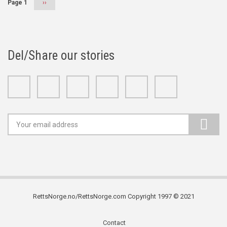
Page 1
Next
››
page
Del/Share our stories
Facebook
Twitter
Google+
Linkedin
Youtube
Instagram
RettsNorge.no/RettsNorge.com Copyright 1997 © 2021
Contact