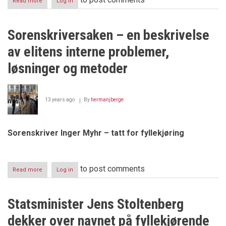
Read more
about
Log in
Sorenskriversaken
-
Direktør
Sorenskriversaken – en beskrivelse
Tor
Langbach
av elitens interne problemer,
med
Gråtebrev
løsninger og metoder
til
departementet
13 years ago
By
hermanjberge
Sorenskriver Inger Myhr – tatt for fyllekjøring
to post comments
Read more
about
Log in
Sorenskriversaken
–
en
Statsminister Jens Stoltenberg
beskrivelse
av
dekker over navnet på fyllekjørende
elitens