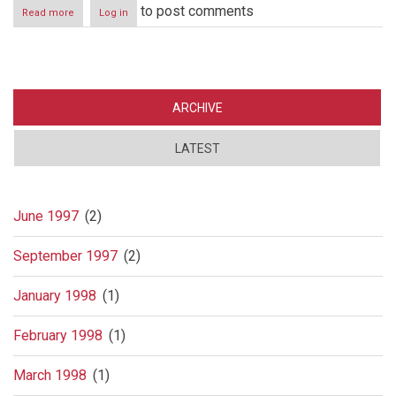
to post comments
Read more
about
Log in
Statsminister
Jens
Stoltenberg
dekker
over
navnet
ARCHIVE
på
fyllekjørende
LATEST
sorenskriver
-
var
det
riktig
June 1997
(2)
av
ham?
September 1997
(2)
January 1998
(1)
February 1998
(1)
March 1998
(1)