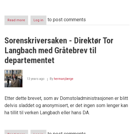
to post comments
Read more
about
Log in
DOMMER
GÅR
FRI
Sorenskriversaken - Direktør Tor
–
NORTHUG
Langbach med Gråtebrev til
FÅR
SVI
departementet
13 years ago
By
hermanjberge
Etter dette brevet, som av Domstoladministrasjonen er blitt
delvis sladdet og anonymisert, er det ingen som lenger kan
ha tillit til verken Langbach eller hans DA.
to post comments