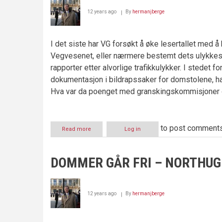
12 years ago
By
hermanjberge
I det siste har VG forsøkt å øke lesertallet med
Vegvesenet, eller nærmere bestemt dets ulykkesa
rapporter etter alvorlige trafikkulykker. I stedet f
dokumentasjon i bildrapssaker for domstolene, har
Hva var da poenget med granskingskommisjoner 
to post comment
Read more
about
Log in
Norsk
veistandard
er
DOMMER GÅR FRI – NORTHUG 
viktigere
enn
norsk
rettsstandard
12 years ago
By
hermanjberge