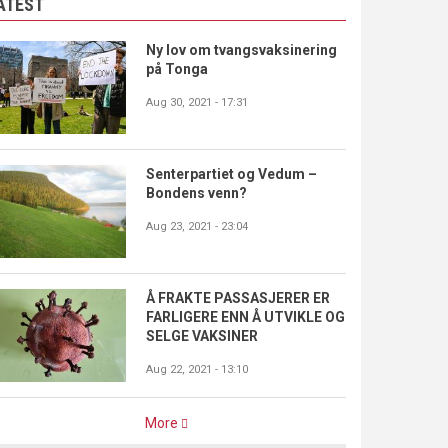
ATEST
Ny lov om tvangsvaksinering
på Tonga
Aug 30, 2021 - 17:31
Senterpartiet og Vedum –
Bondens venn?
Aug 23, 2021 - 23:04
Å FRAKTE PASSASJERER ER
FARLIGERE ENN Å UTVIKLE OG
SELGE VAKSINER
Aug 22, 2021 - 13:10
More