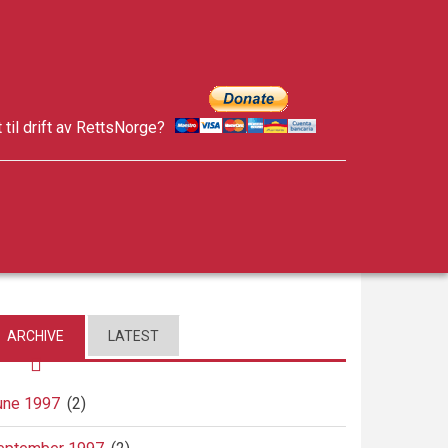
t til drift av RettsNorge?
facebook
twitter
google-
plus
ARCHIVE
LATEST
une 1997
(2)