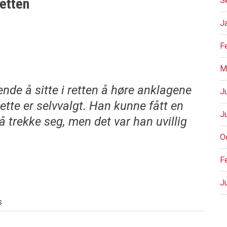
retten
S
J
F
M
nde å sitte i retten å høre anklagene
J
ette er selvvalgt. Han kunne fått en
J
å trekke seg, men det var han uvillig
O
F
J
s
P