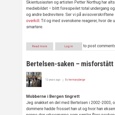
Skientusiasten og artisten Petter Northug har altså 
mediebildet – blitt forespeilet total undergang o
og andre bedrevitere. Ser vi på avisoverskriftene 
overkill
. Til og med svenskene reagerer, hvor de utt
smartere.
to post comment
Read more
about
Log in
DOMMER
GÅR
FRI
Bertelsen-saken – misforstått
–
NORTHUG
FÅR
SVI
12 years ago
By
hermanjberge
Mobberne i Bergen tingrett
Jeg snakket en del med Bertelsen i 2002-2003, og
dommere hadde frosset han ut og hvor han eksempe
neppe den yrkesgruppe som samler flere psykopa