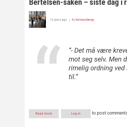
Bertelsen-saken – siste dag i 
12 years ago
By
hermanjberge
”- Det må være kreve
mot seg selv. Men d
rimelig ordning ved 
til.”
to post comment
Read more
about
Log in
Bertelsen-
saken