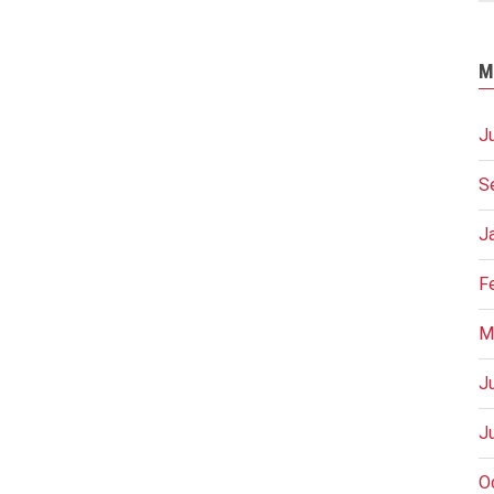
M
J
S
J
F
M
J
J
O