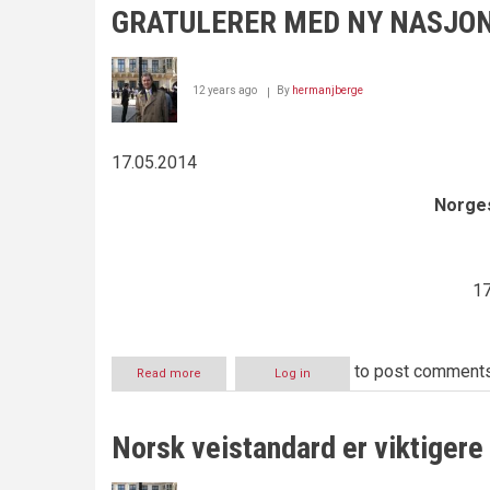
–
GRATULERER MED NY NASJO
siste
dag
i
retten
12 years ago
By
hermanjberge
17.05.2014
Norges
17
to post comment
Read more
about
Log in
GRATULERER
MED
NY
Norsk veistandard er viktigere
NASJONALSANG