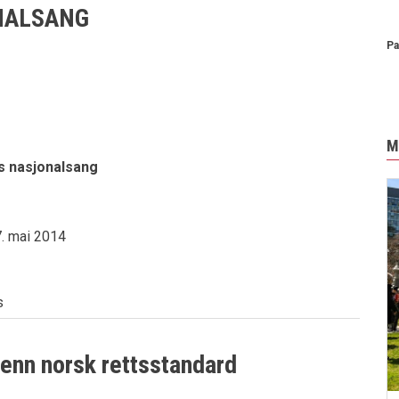
NALSANG
Pa
M
 nasjonalsang
. mai 2014
s
 enn norsk rettsstandard