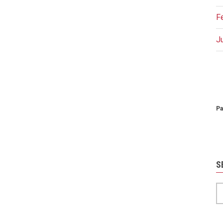
F
J
P
Pa
S
S