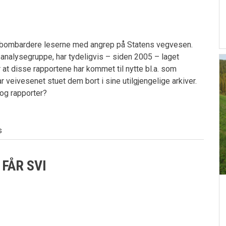
 å bombardere leserne med angrep på Statens vegvesen.
nalysegruppe, har tydeligvis – siden 2005 – laget
or at disse rapportene har kommet til nytte bl.a. som
 veivesenet stuet dem bort i sine utilgjengelige arkiver.
og rapporter?
s
FÅR SVI