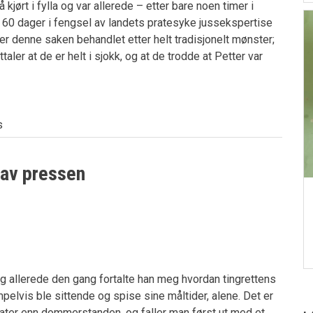
kjørt i fylla og var allerede – etter bare noen timer i
g 60 dager i fengsel av landets pratesyke jussekspertise
er denne saken behandlet etter helt tradisjonelt mønster;
aler at de er helt i sjokk, og at de trodde at Petter var
s
 av pressen
 allerede den gang fortalte han meg hvordan tingrettens
lvis ble sittende og spise sine måltider, alene. Det er
ter enn dommerstanden, og faller man først ut med et