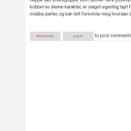
kobbel av denne karakter, er slaget egentlig tapt
mobbe parter, og kan lett forestille meg hvorda
to post comment
Read more
about
Log in
Bertelsen-
saken
–
misforstått
av
pressen