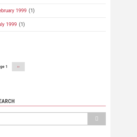
ebruary 1999
(1)
uly 1999
(1)
agination
ge 1
Next
››
page
EARCH
earch