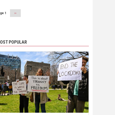
ge 1
Next
››
page
OST POPULAR