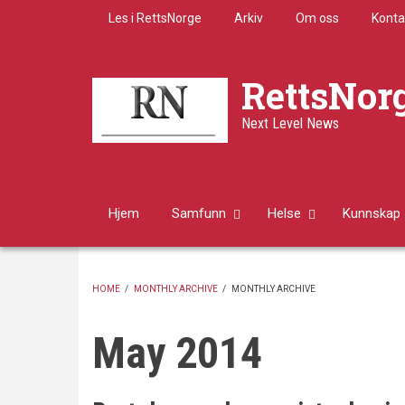
Skip
Les i RettsNorge
Arkiv
Om oss
Konta
to
main
content
RettsNor
Next Level News
Hjem
Samfunn
Helse
Kunnskap
HOME
/
MONTHLY ARCHIVE
/
MONTHLY ARCHIVE
BREADCRUMB
May 2014