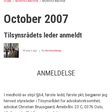
HOME
/
MONTHLY ARCHIVE
/
MONTHLY ARCHIVE
BREADCRUMB
October 2007
Tilsynsrådets leder anmeldt
18 years ago
By
hermanjberge
ANMELDELSE
I medhold av strpl §64, første ledd, første pkt, begjærer jeg
herved styreleder i Tilsynsrådet for advokatvirksomhet,
advokat Christian Bruusgaard, Arnebråtv. 23 C, 0376 Oslo
,