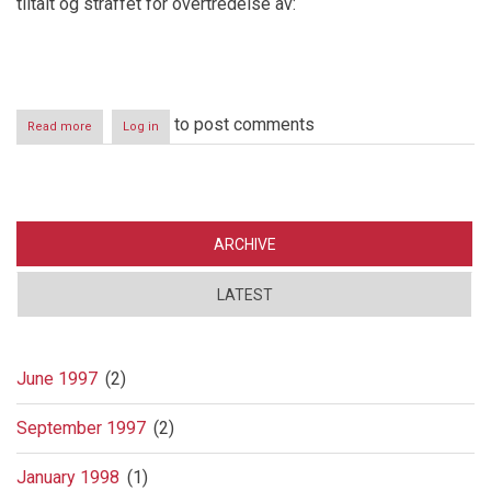
tiltalt og straffet for overtredelse av:
to post comments
Read more
about
Log in
Tilsynsrådets
leder
anmeldt
ARCHIVE
LATEST
June 1997
(2)
September 1997
(2)
January 1998
(1)