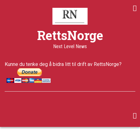
Skip
to
main
content
RettsNorge
Next Level News
Kunne du tenke deg å bidra litt til drift av RettsNorge?
facebook
twitter
google-
plus