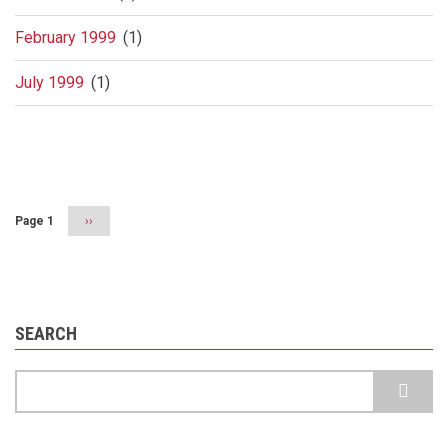
February 1999
(1)
July 1999
(1)
Pagination
Page 1
Next
››
page
SEARCH
Search