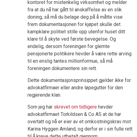
kontoret for mistenkelig virksomhet og melder
fra at du nå har gått til anskaffelse av en slik
doning, så må du belage deg på å måtte vise
frem dokumentasjonen for kjøpet skulle det
kampklare politiet stille opp utenfor huset ditt
klare til å skyte ved første bevegelse. Og
endelig, dersom foreningen for glemte
pensjonerte politikere hevder å være rette arving
til en enslig tantes millionformue, så må
foreningen dokumentere sin rett.
Dette dokumentasjonsprinsippet gjelder ikke for
advokatfirmaer eller andre løpegutter for den
regjerende klan.
Som jeg har
skrevet om tidligere
hevder
advokatfirmaet Torkildsen & Co AS at de har
overtatt og nå er eier av et omkostningskrav mot
Karina Hyggen Amland, og derfor er i sin fulle rett
til å kreve dette utbetalt gjennom