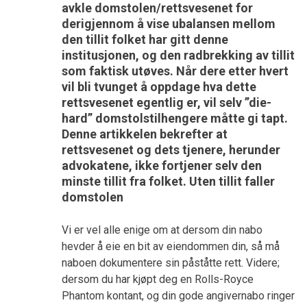
avkle domstolen/rettsvesenet for
derigjennom å vise ubalansen mellom
den tillit folket har gitt denne
institusjonen, og den radbrekking av tillit
som faktisk utøves. Når dere etter hvert
vil bli tvunget å oppdage hva dette
rettsvesenet egentlig er, vil selv ”die-
hard” domstolstilhengere måtte gi tapt.
Denne artikkelen bekrefter at
rettsvesenet og dets tjenere, herunder
advokatene, ikke fortjener selv den
minste tillit fra folket. Uten tillit faller
domstolen
Vi er vel alle enige om at dersom din nabo
hevder å eie en bit av eiendommen din, så må
naboen dokumentere sin påståtte rett. Videre;
dersom du har kjøpt deg en Rolls-Royce
Phantom kontant, og din gode angivernabo ringer