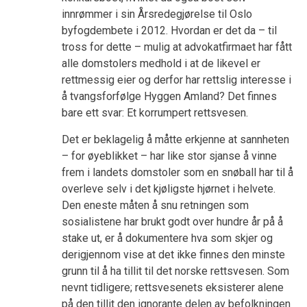
innrømmer i sin Årsredegjørelse til Oslo
byfogdembete i 2012. Hvordan er det da – til
tross for dette – mulig at advokatfirmaet har fått
alle domstolers medhold i at de likevel er
rettmessig eier og derfor har rettslig interesse i
å tvangsforfølge Hyggen Amland? Det finnes
bare ett svar: Et korrumpert rettsvesen.
Det er beklagelig å måtte erkjenne at sannheten
– for øyeblikket – har like stor sjanse å vinne
frem i landets domstoler som en snøball har til å
overleve selv i det kjøligste hjørnet i helvete.
Den eneste måten å snu retningen som
sosialistene har brukt godt over hundre år på å
stake ut, er å dokumentere hva som skjer og
derigjennom vise at det ikke finnes den minste
grunn til å ha tillit til det norske rettsvesen. Som
nevnt tidligere; rettsvesenets eksisterer alene
på den tillit den ignorante delen av befolkningen