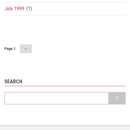
July 1999
(1)
Pagination
Page 1
Next
››
page
SEARCH
Search