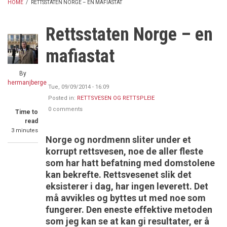
HOME
/
RETTSSTATEN NORGE – EN MAFIASTAT
BREADCRUMB
Rettsstaten Norge – en
mafiastat
By
hermanjberge
Tue, 09/09/2014 - 16:09
Posted in:
RETTSVESEN OG RETTSPLEIE
0 comments
Time to
read
3 minutes
Norge og nordmenn sliter under et
korrupt rettsvesen, noe de aller fleste
som har hatt befatning med domstolene
kan bekrefte. Rettsvesenet slik det
eksisterer i dag, har ingen leverett. Det
må avvikles og byttes ut med noe som
fungerer. Den eneste effektive metoden
som jeg kan se at kan gi resultater, er å