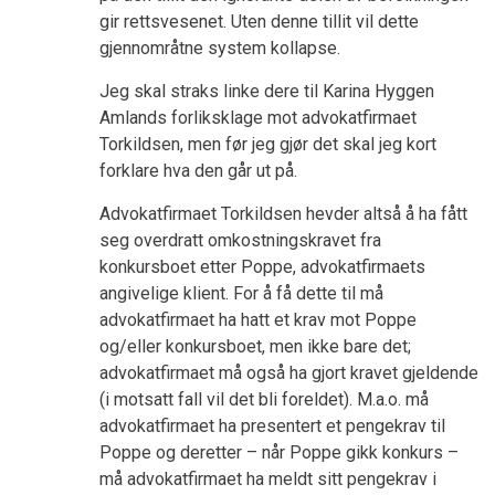
gir rettsvesenet. Uten denne tillit vil dette
gjennområtne system kollapse.
Jeg skal straks linke dere til Karina Hyggen
Amlands forliksklage mot advokatfirmaet
Torkildsen, men før jeg gjør det skal jeg kort
forklare hva den går ut på.
Advokatfirmaet Torkildsen hevder altså å ha fått
seg overdratt omkostningskravet fra
konkursboet etter Poppe, advokatfirmaets
angivelige klient. For å få dette til må
advokatfirmaet ha hatt et krav mot Poppe
og/eller konkursboet, men ikke bare det;
advokatfirmaet må også ha gjort kravet gjeldende
(i motsatt fall vil det bli foreldet). M.a.o. må
advokatfirmaet ha presentert et pengekrav til
Poppe og deretter – når Poppe gikk konkurs –
må advokatfirmaet ha meldt sitt pengekrav i