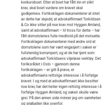
konkursboet. Etter at boet har fått inn et slikt
krav, skal boet vurdere om kravet skal
godkjennes. Forliksklagen dokumenterer at intet
av dette har skjedd, at advokatfirmaet Torkildsen
& Co ikke sitter på noe krav mot Hyggen Amland,
samt at advokatfirmaet – til tross for dette – har
fått domstolenes fulle medhold på det motsatte.
Forliksklagen dokumenterer med andre ord at
domstolene som har vært engasjert i saken er
fullstendig korrumpert, og at de har tjent som
advokatfirmaet Torkildsens viljeløse verktøy. Det
forliksrådet i Oslo – gjennom denne
forliksklagen – er gitt å prøve, er
advokatfirmaets rettslige interesse i å forfølge
kravet. I og med at advokatfirmaet ikke besitter
noe krav, har det heller ingen rettslig interesse i å
forfølge Hyggen Amland, og saken skulle være
grei. På den annen side minner jeg om sannheten
og snøballen like ovenfor.