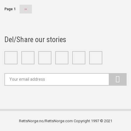
Page 1
Next
››
page
Del/Share our stories
Facebook
Twitter
Google+
Linkedin
Youtube
Instagram
RettsNorge.no/RettsNorge.com Copyright 1997 © 2021