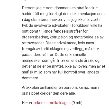
Dersom jeg – som dommer i en straffesak –
hadde fått meg forelagt den dokumentasjon som
i dag eksisterer i saken, ville jeg ikke ha vært i
tvil; de involverte advokater i Torkildsen ville ha
blitt dømt til lange fengselsstraffer for
prosessbedrag, korrupsjon og motarbeidelse av
rettsvesenet. Disse advokatene, hvis navn
fremgår av forliksklagen og vedlegg, må dere
passe dere vél for. Dette er kriminelle
mennesker som går fri av en eneste årsak, og
det er at de er beskyttet, ikke av loven, men av et
mafisk miljø som har full kontroll over landets
dommere.
Artikkelen omhandler én persons kamp, men i
prinsippet gjelder den dere alle.
Her er
linken til forliksklagen
(9 mb).