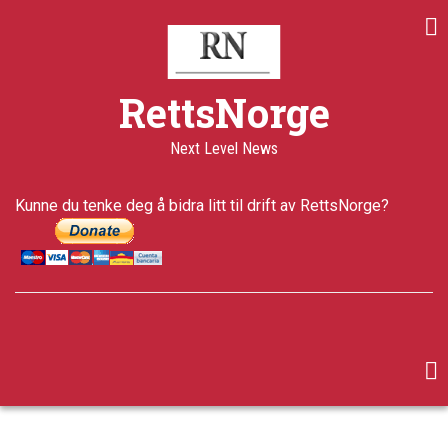
Skip
to
main
content
Share
Share
Share
RettsNorge
on
on
through
Print
Facebook
Twitter
email
Next Level News
a+
a-
Published
Kunne du tenke deg å bidra litt til drift av RettsNorge?
11 years
ago
Last
updated
5 years ago
facebook
twitter
google-
plus