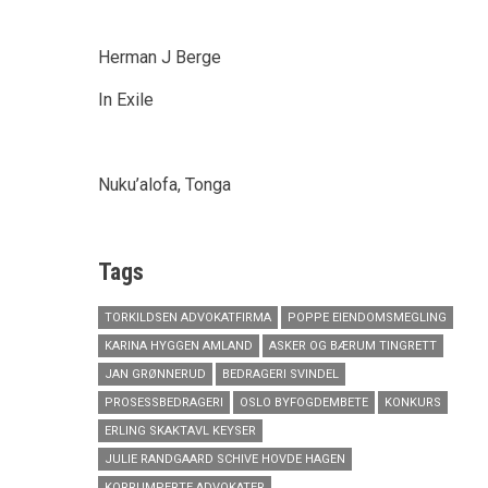
Herman J Berge
In Exile
Nuku’alofa, Tonga
Tags
TORKILDSEN ADVOKATFIRMA
POPPE EIENDOMSMEGLING
KARINA HYGGEN AMLAND
ASKER OG BÆRUM TINGRETT
JAN GRØNNERUD
BEDRAGERI SVINDEL
PROSESSBEDRAGERI
OSLO BYFOGDEMBETE
KONKURS
ERLING SKAKTAVL KEYSER
JULIE RANDGAARD SCHIVE HOVDE HAGEN
KORRUMPERTE ADVOKATER