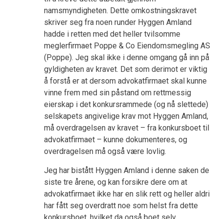
namsmyndigheten. Dette omkostningskravet
skriver seg fra noen runder Hyggen Amland
hadde i retten med det heller tvilsomme
meglerfirmaet Poppe & Co Eiendomsmegling AS
(Poppe). Jeg skal ikke i denne omgang gå inn på
gyldigheten av kravet. Det som derimot er viktig
å forstå er at dersom advokatfirmaet skal kunne
vinne frem med sin påstand om rettmessig
eierskap i det konkursrammede (og nå slettede)
selskapets angivelige krav mot Hyggen Amland,
må overdragelsen av kravet – fra konkursboet til
advokatfirmaet – kunne dokumenteres, og
overdragelsen må også være lovlig.
Jeg har bistått Hyggen Amland i denne saken de
siste tre årene, og kan forsikre dere om at
advokatfirmaet ikke har en slik rett og heller aldri
har fått seg overdratt noe som helst fra dette
konkursboet, hvilket da også boet selv