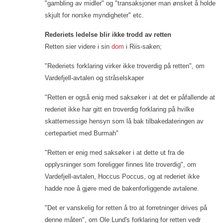
"gambling av midler" og "transaksjoner man ønsket å holde
skjult for norske myndigheter" etc.
Rederiets ledelse blir ikke trodd av retten
Retten sier videre i sin
dom
i Riis-saken;
"Rederiets forklaring virker ikke troverdig på retten", om
Vardefjell-avtalen og stråselskaper
"Retten er også enig med saksøker i at det er påfallende at
rederiet ikke har gitt en troverdig forklaring på hvilke
skattemessige hensyn som lå bak tilbakedateringen av
certepartiet med Burmah"
"Retten er enig med saksøker i at dette ut fra de
opplysninger som foreligger finnes lite troverdig", om
Vardefjell-avtalen, Hoccus Poccus, og at rederiet ikke
hadde noe å gjøre med de bakenforliggende avtalene.
"Det er vanskelig for retten å tro at forretninger drives på
denne måten", om Ole Lund's forklaring for retten vedr