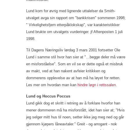
Lund kom for øvrig med lignende uttalelser da Smith-
utvalget avga sin rapport om "bankkrisen" sommeren 1998;
" Virkelighetsfjern etterpåklokskap", var karakteristikker
Lund brukte om utvalgets vurderinger. jf Aftenposten 1 juli
1998.
Til Dagens Næringsliv lørdag 3 mars 2001 fortsetter Ole
Lund i samme stil hvor han sier at "…begge deler må være
en misforståelse". Som en vil se er dette også et misbruk
av makt, ved at han nakent avfeier kritikken og
dommerens opplevelse av at han må ha løyet for retten.
Les mer om hvordan man kan
hindre løgn i rettssalen
.
Lund og Hoccus Poccus
Lund gikk dog et skritt i retning av å forklare hvorfor han
mener dommeren må ha misforstått, idet han sier at; "Hvis
jeg selger mitt hus til noen, setter ikke jeg meg ned og går
gjennom kjøpers låneavtaler." Greit - og arrogant - nok