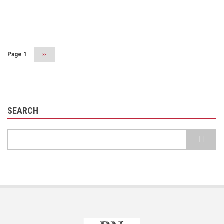
Pagination
Page 1
Next
››
page
SEARCH
Search