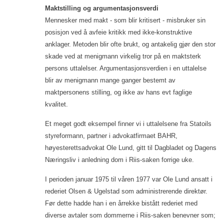
Maktstilling og argumentasjonsverdi
Mennesker med makt - som blir kritisert - misbruker sin
posisjon ved å avfeie kritikk med ikke-konstruktive
anklager. Metoden blir ofte brukt, og antakelig gjør den stor
skade ved at menigmann virkelig tror på en maktsterk
persons uttalelser. Argumentasjonsverdien i en uttalelse
blir av menigmann mange ganger bestemt av
maktpersonens stilling, og ikke av hans evt faglige
kvalitet.
Et meget godt eksempel finner vi i uttalelsene fra Statoils
styreformann, partner i advokatfirmaet BAHR,
høyesterettsadvokat Ole Lund, gitt til Dagbladet og Dagens
Næringsliv i anledning dom i Riis-saken forrige uke.
I perioden januar 1975 til våren 1977 var Ole Lund ansatt i
rederiet Olsen & Ugelstad som administrerende direktør.
Før dette hadde han i en årrekke bistått rederiet med
diverse avtaler som dommerne i Riis-saken benevner som;