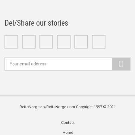
Del/Share our stories
Facebook
Twitter
Google+
Linkedin
Youtube
Instagram
RettsNorge.no/RettsNorge.com Copyright 1997 © 2021
Contact
Subfooter
Home