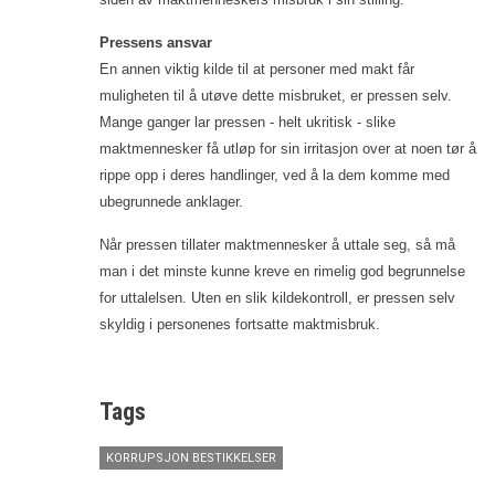
Pressens ansvar
En annen viktig kilde til at personer med makt får
muligheten til å utøve dette misbruket, er pressen selv.
Mange ganger lar pressen - helt ukritisk - slike
maktmennesker få utløp for sin irritasjon over at noen tør å
rippe opp i deres handlinger, ved å la dem komme med
ubegrunnede anklager.
Når pressen tillater maktmennesker å uttale seg, så må
man i det minste kunne kreve en rimelig god begrunnelse
for uttalelsen. Uten en slik kildekontroll, er pressen selv
skyldig i personenes fortsatte maktmisbruk.
Tags
KORRUPSJON BESTIKKELSER