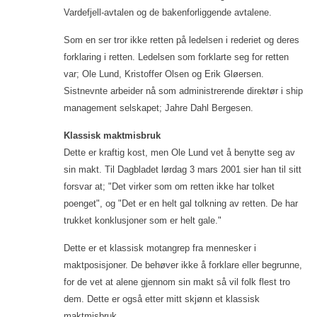
Vardefjell-avtalen og de bakenforliggende avtalene.
Som en ser tror ikke retten på ledelsen i rederiet og deres
forklaring i retten. Ledelsen som forklarte seg for retten
var; Ole Lund, Kristoffer Olsen og Erik Gløersen.
Sistnevnte arbeider nå som administrerende direktør i ship
management selskapet; Jahre Dahl Bergesen.
Klassisk maktmisbruk
Dette er kraftig kost, men Ole Lund vet å benytte seg av
sin makt. Til Dagbladet lørdag 3 mars 2001 sier han til sitt
forsvar at; "Det virker som om retten ikke har tolket
poenget", og "Det er en helt gal tolkning av retten. De har
trukket konklusjoner som er helt gale."
Dette er et klassisk motangrep fra mennesker i
maktposisjoner. De behøver ikke å forklare eller begrunne,
for de vet at alene gjennom sin makt så vil folk flest tro
dem. Dette er også etter mitt skjønn et klassisk
maktmisbruk.