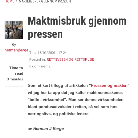
HOME
/
MAKTMISBRUK GJENNOM PRESSEN
BREADCRUMB
Maktmisbruk gjennom
pressen
By
hermanjberge
Thu, 18/01/2001 - 17:24
Posted in:
RETTSVESEN OG RETTSPLEIE
0 comments
Time to
read
3 minutes
Som et kort tillegg til artikkelen "
Pressen og makten
"
vil jeg her ta opp det jeg kaller maktmenneskenes
"bølle - virksomhet". Man ser denne virksomheten
blant pondusadvokater i retten, så vel som hos
næringslivs- og politiske ledere.
av Herman J Berge