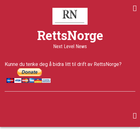
Skip
Share
Share
Share
to
on
on
through
main
Print
Facebook
Twitter
email
content
a+
RettsNorge
a-
Published
Next Level News
25 years
ago
Last
Kunne du tenke deg å bidra litt til drift av RettsNorge?
updated
5 years ago
facebook
twitter
google-
plus