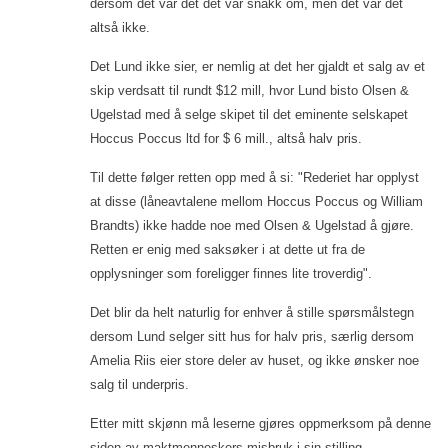
dersom det var det det var snakk om, men det var det
altså ikke.
Det Lund ikke sier, er nemlig at det her gjaldt et salg av et
skip verdsatt til rundt $12 mill, hvor Lund bisto Olsen &
Ugelstad med å selge skipet til det eminente selskapet
Hoccus Poccus ltd for $ 6 mill., altså halv pris.
Til dette følger retten opp med å si: "Rederiet har opplyst
at disse (låneavtalene mellom Hoccus Poccus og William
Brandts) ikke hadde noe med Olsen & Ugelstad å gjøre.
Retten er enig med saksøker i at dette ut fra de
opplysninger som foreligger finnes lite troverdig".
Det blir da helt naturlig for enhver å stille spørsmålstegn
dersom Lund selger sitt hus for halv pris, særlig dersom
Amelia Riis eier store deler av huset, og ikke ønsker noe
salg til underpris.
Etter mitt skjønn må leserne gjøres oppmerksom på denne
siden av maktmenneskers misbruk i sin stilling.