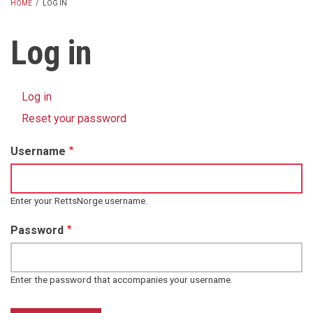
HOME
/
LOG IN
BREADCRUMB
Log in
Log in
(active
Primary
tab)
Reset your password
tabs
Username
Enter your RettsNorge username.
Password
Enter the password that accompanies your username.