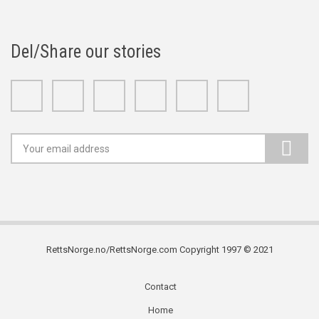
Del/Share our stories
Facebook
Twitter
Google+
Linkedin
Youtube
Instagram
RettsNorge.no/RettsNorge.com Copyright 1997 © 2021
Contact
Subfooter
Home