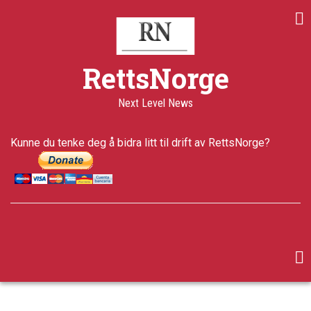
Skip
to
main
content
RettsNorge
Next Level News
Kunne du tenke deg å bidra litt til drift av RettsNorge?
facebook
twitter
google-
plus