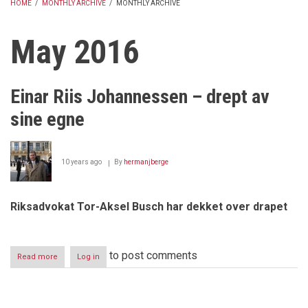
HOME
/
MONTHLY ARCHIVE
/
MONTHLY ARCHIVE
BREADCRUMB
May 2016
Einar Riis Johannessen – drept av
sine egne
10 years ago
By
hermanjberge
Riksadvokat Tor-Aksel Busch har dekket over drapet
to post comments
Read more
about
Log in
Einar
Riis
Johannessen
–