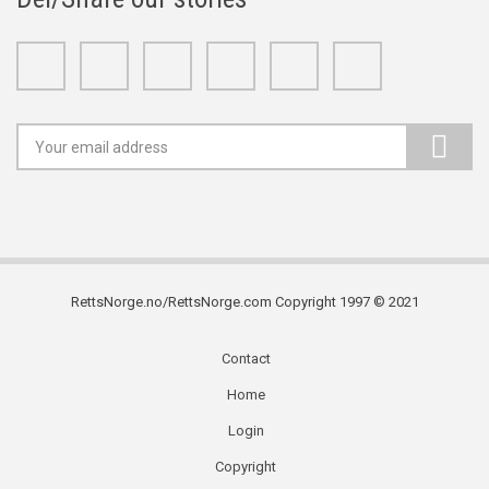
Facebook
Twitter
Google+
Linkedin
Youtube
Instagram
RettsNorge.no/RettsNorge.com Copyright 1997 © 2021
Contact
Subfooter
Home
menu
Login
Copyright