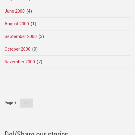
June 2000
(4)
August 2000
(1)
September 2000
(3)
October 2000
(9)
November 2000
(7)
Pagination
Page 1
Next
››
page
Del/Share our stories