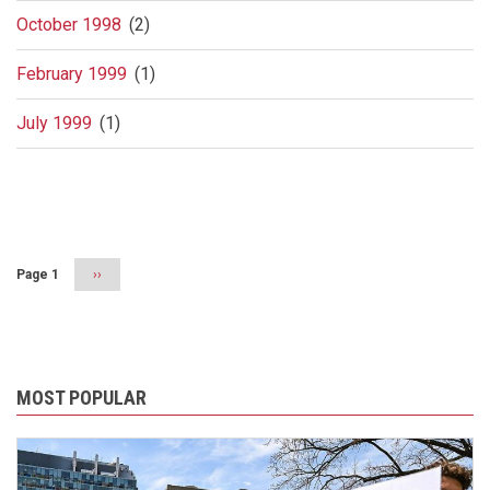
October 1998
(2)
February 1999
(1)
July 1999
(1)
Pagination
Page 1
Next
››
page
MOST POPULAR