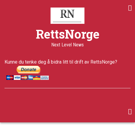
Skip
to
main
content
RettsNorge
Next Level News
Kunne du tenke deg å bidra litt til drift av RettsNorge?
facebook
twitter
google-
plus