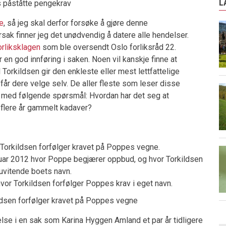
L
s påståtte pengekrav
re
, så jeg skal derfor forsøke å gjøre denne
ak finner jeg det unødvendig å datere alle hendelser.
orliksklagen
som ble oversendt Oslo forliksråd 22.
en god innføring i saken. Noen vil kanskje finne at
l Torkildsen gir den enkleste eller mest lettfattelige
får dere velge selv. De aller fleste som leser disse
n med følgende spørsmål: Hvordan har det seg at
et flere år gammelt kadaver?
Torkildsen forfølger kravet på Poppes vegne.
uar 2012 hvor Poppe begjærer oppbud, og hvor Torkildsen
 uvitende boets navn.
vor Torkildsen forfølger Poppes krav i eget navn.
ildsen forfølger kravet på Poppes vegne
else i en sak som Karina Hyggen Amland et par år tidligere