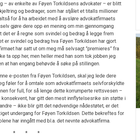
g – av enkelte av Føyen Torkildsens advokater – er blitt
eltring og bedrager, som har stjålet et titalls millioner
 altså for å ha arbeidet med å avsløre advokatfirmaets
jo selv gjøre dere opp en mening om min gjennomgang
 at det er å regne som svindel og bedrag å legge frem
det er svindel og bedrag hva Føyen Torkildsen har gjort.
irmaet har satt ut om meg må selvsagt ”premieres” fra
ikke ta opp her, men heller med han som tok jobben jeg
ten at han engang behøvde å søke på stillingen.
nne e-posten fra Føyen Torkildsen, skal jeg lede dere
 jeg føler for å omtale som advokatfirmaets selvforskyldte
nnen for full, for så lenge dette korrumperte rettsvesen –
 konsekvent, har gitt den mest innflytelsesrike sin støtte i
andre – ikke blir gitt det nødvendige nådestøtet, er det
ttiget undergang for Føyen Torkildsen. Dette bekreftes for
lene har inngått med bl.a. det nevnte advokatfirma.
* * *