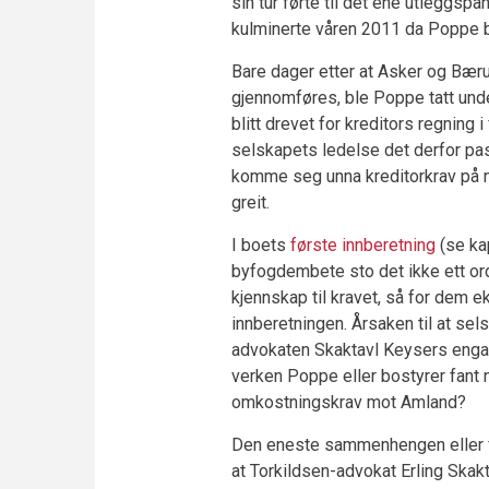
sin tur førte til det ene utleggsp
kulminerte våren 2011 da Poppe 
Bare dager etter at Asker og Bæru
gjennomføres, ble Poppe tatt und
blitt drevet for kreditors regning i
selskapets ledelse det derfor passe
komme seg unna kreditorkrav på næ
greit.
I boets
første innberetning
(se kap
byfogdembete sto det ikke ett o
kjennskap til kravet, så for dem eks
innberetningen. Årsaken til at se
advokaten Skaktavl Keysers engasj
verken Poppe eller bostyrer fant
omkostningskrav mot Amland?
Den eneste sammenhengen eller f
at Torkildsen-advokat Erling Skak