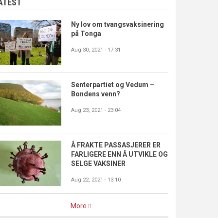
ATEST
Ny lov om tvangsvaksinering
på Tonga
Aug 30, 2021 - 17:31
Senterpartiet og Vedum –
Bondens venn?
Aug 23, 2021 - 23:04
Å FRAKTE PASSASJERER ER
FARLIGERE ENN Å UTVIKLE OG
SELGE VAKSINER
Aug 22, 2021 - 13:10
More