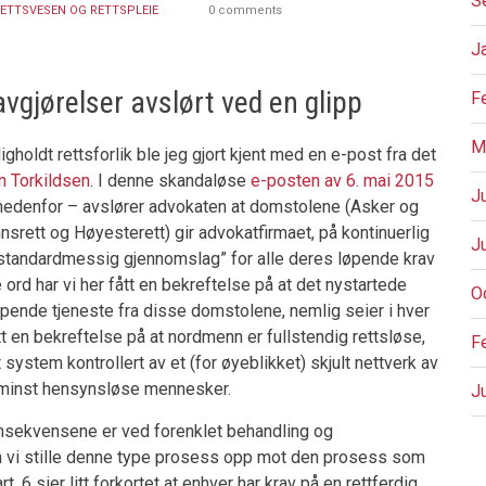
S
ETTSVESEN OG RETTSPLEIE
0 comments
J
avgjørelser avslørt ved en glipp
F
M
gholdt rettsforlik ble jeg gjort kjent med en e-post fra det
n Torkildsen
. I denne skandaløse
e-posten av 6. mai 2015
J
 nedenfor – avslører advokaten at domstolene (Asker og
nsrett og Høyesterett) gir advokatfirmaet, på kontinuerlig
J
 ”standardmessig gjennomslag” for alle deres løpende krav
ord har vi her fått en bekreftelse på at det nystartede
O
øpende tjeneste fra disse domstolene, nemlig seier i hver
t en bekreftelse på at nordmenn er fullstendig rettsløse,
F
system kontrollert av et (for øyeblikket) skjult nettverk av
e minst hensynsløse mennesker.
J
nsekvensene er ved forenklet behandling og
 vi stille denne type prosess opp mot den prosess som
P
t. 6 sier litt forkortet at enhver har krav på en rettferdig