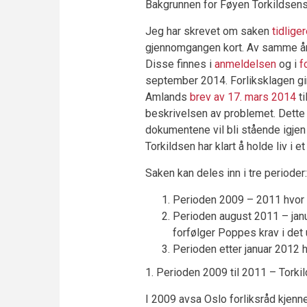
Bakgrunnen for Føyen Torkildsen
Jeg har skrevet om saken
tidlige
gjennomgangen kort. Av samme års
Disse finnes i
anmeldelsen
og i
f
september 2014. Forliksklagen gir 
Amlands
brev av 17. mars 2014
ti
beskrivelsen av problemet. Dette 
dokumentene vil bli stående igje
Torkildsen har klart å holde liv i 
Saken kan deles inn i tre perioder:
Perioden 2009 – 2011 hvor 
Perioden august 2011 – jan
forfølger Poppes krav i det
Perioden etter januar 2012 h
1. Perioden 2009 til 2011 – Tork
I 2009 avsa Oslo forliksråd kjenn