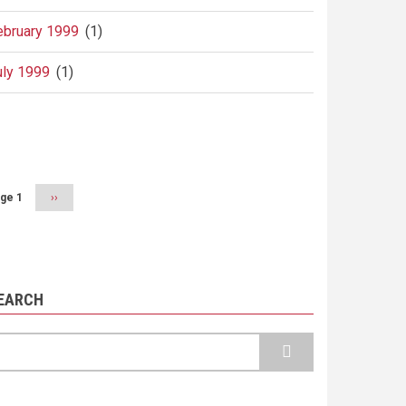
ebruary 1999
(1)
uly 1999
(1)
agination
ge 1
Next
››
page
EARCH
earch