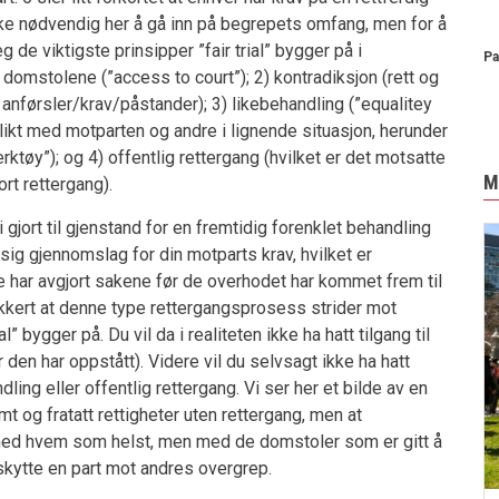
r ikke nødvendig her å gå inn på begrepets omfang, men for å
g de viktigste prinsipper ”fair trial” bygger på i
Pa
il domstolene (”access to court”); 2) kontradiksjon (rett og
anførsler/krav/påstander); 3) likebehandling (”equalitey
t likt med motparten og andre i lignende situasjon, herunder
verktøy”); og 4) offentlig rettergang (hvilket er det motsatte
M
rt rettergang).
i gjort til gjenstand for en fremtidig forenklet behandling
g gjennomslag for din motparts krav, hvilket er
ar avgjort sakene før de overhodet har kommet frem til
kkert at denne type rettergangsprosess strider mot
al” bygger på. Du vil da i realiteten ikke ha hatt tilgang til
 den har oppstått). Videre vil du selvsagt ikke ha hatt
dling eller offentlig rettergang. Vi ser her et bilde av en
 og fratatt rettigheter uten rettergang, men at
med hvem som helst, men med de domstoler som er gitt å
eskytte en part mot andres overgrep.