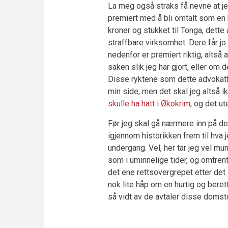
La meg også straks få nevne at je
premiert med å bli omtalt som en kj
kroner og stukket til Tonga, dette
straffbare virksomhet. Dere får 
nedenfor er premiert riktig, altså
saken slik jeg har gjort, eller om 
Disse ryktene som dette advokatf
min side, men det skal jeg altså 
skulle ha hatt i Økokrim
, og det u
Før jeg skal gå nærmere inn på de
igjennom historikken frem til hva
undergang. Vel, her tar jeg vel mu
som i uminnelige tider, og omtrent
det ene rettsovergrepet etter det 
nok lite håp om en hurtig og bere
så vidt av de avtaler disse domsto