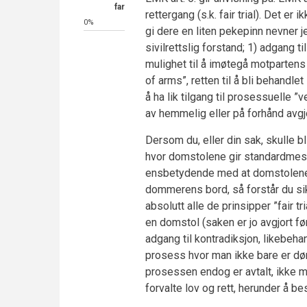
far
rettergang (s.k. fair trial). Det e
0%
gi dere en liten pekepinn nevner je
sivilrettslig forstand; 1) adgang t
mulighet til å imøtegå motpartens 
of arms”, retten til å bli behandle
å ha lik tilgang til prosessuelle ”
av hemmelig eller på forhånd avgjo
Dersom du, eller din sak, skulle bl
hvor domstolene gir standardmessi
ensbetydende med at domstolene h
dommerens bord, så forstår du si
absolutt alle de prinsipper ”fair tri
en domstol (saken er jo avgjort før
adgang til kontradiksjon, likebehan
prosess hvor man ikke bare er dømt
prosessen endog er avtalt, ikke 
forvalte lov og rett, herunder å b