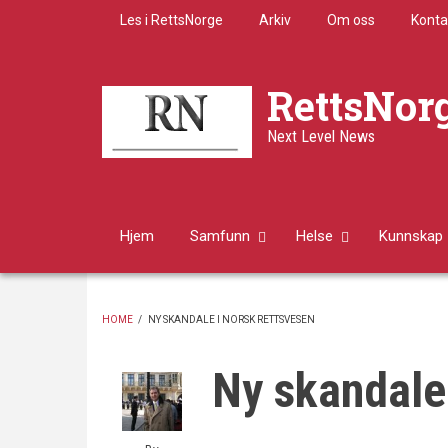
Skip
Les i RettsNorge
Arkiv
Om oss
Konta
to
main
content
RettsNor
Next Level News
Hjem
Samfunn
Helse
Kunnskap
HOME
/
NY SKANDALE I NORSK RETTSVESEN
BREADCRUMB
Ny skandale 