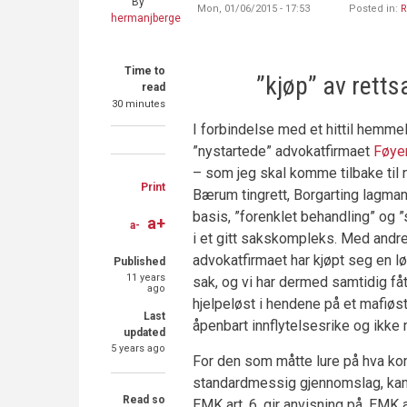
By
Mon, 01/06/2015 - 17:53
Posted in:
R
hermanjberge
Time to
”kjøp” av retts
read
30 minutes
I forbindelse med et hittil hemmeli
”nystartede” advokatfirmaet
Føye
Share
Share
Share
– som jeg skal komme tilbake til
on
on
through
Print
Bærum tingrett, Borgarting lagman
Facebook
Twitter
email
basis, ”forenklet behandling” og
a+
a-
i et gitt sakskompleks. Med andre 
advokatfirmaet har kjøpt seg en l
Published
11 years
sak, og vi har dermed samtidig fåt
ago
hjelpeløst i hendene på et mafiøst 
Last
åpenbart innflytelsesrike og ikk
updated
5 years ago
For den som måtte lure på hva ko
standardmessig gjennomslag, kan
Read so
EMK art. 6. gir anvisning på. EMK ar