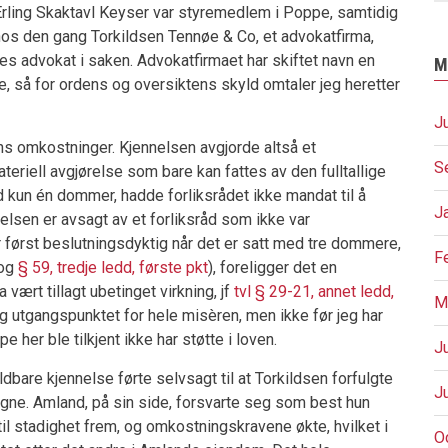
rling Skaktavl Keyser var styremedlem i Poppe, samtidig
os den gang Torkildsen Tennøe & Co, et advokatfirma,
s advokat i saken. Advokatfirmaet har skiftet navn en
M
e, så for ordens og oversiktens skyld omtaler jeg heretter
J
ns omkostninger. Kjennelsen avgjorde altså et
S
iell avgjørelse som bare kan fattes av den fulltallige
med kun én dommer, hadde forliksrådet ikke mandat til å
J
lsen er avsagt av et forliksråd som ikke var
r først beslutningsdyktig når det er satt med tre dommere,
F
 og
§ 59, tredje ledd, første pkt
), foreligger det en
vært tillagt ubetinget virkning, jf
tvl § 29-21, annet ledd,
M
jeg utgangspunktet for hele misèren, men ikke før jeg har
e her ble tilkjent ikke har støtte i loven.
J
dbare kjennelse førte selvsagt til at Torkildsen forfulgte
J
ne. Amland, på sin side, forsvarte seg som best hun
 til stadighet frem, og omkostningskravene økte, hvilket i
O