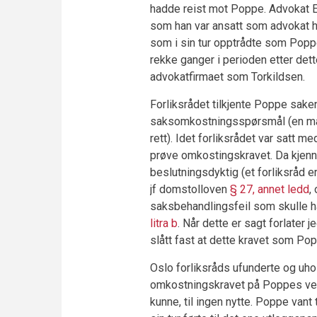
hadde reist mot Poppe. Advokat E
som han var ansatt som advokat h
som i sin tur opptrådte som Poppe
rekke ganger i perioden etter dett
advokatfirmaet som Torkildsen.
Forliksrådet tilkjente Poppe sake
saksomkostningsspørsmål (en mater
rett). Idet forliksrådet var satt 
prøve omkostingskravet. Da kjenne
beslutningsdyktig (et forliksråd e
jf domstolloven
§ 27, annet ledd
,
saksbehandlingsfeil som skulle ha 
litra b
. Når dette er sagt forlater 
slått fast at dette kravet som Popp
Oslo forliksråds ufunderte og uhol
omkostningskravet på Poppes veg
kunne, til ingen nytte. Poppe vant