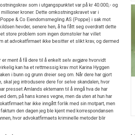
ostningskrav som i utgangspunktet var på kr 40.000,- og
 millioner kroner. Dette omkostningskravet var i
et Poppe & Co Eiendomsmegling AS (Poppe) i sak mot
ldsen hevder, senere hen, å ha fått seg overdratt dette
 Det store problem som ingen domstoler har villet
 at advokatfirmaet ikke besitter et slikt krav, og dermed
r ment å få dere til å enkelt selv avgjøre hvorvidt
irkelig kan ha et rettmessig krav mot Karina Hyggen
aken i bunn og grunn dreier seg om. Når dere har gjort
 skal jeg introdusere dere for selve skandalen, hvor
har presset Amlands ektemann til å inngå hva de har
 med dem, på hans kones vegne, men da uten at hun har
vokatfirmaet har ikke inngått forlik med sin motpart, men
 faktum den dagen jeg ble kjent med korrespondansen
nen, hvor advokatfirmaets kriminelle metoder blir