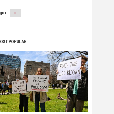
ge 1
Next
››
page
OST POPULAR