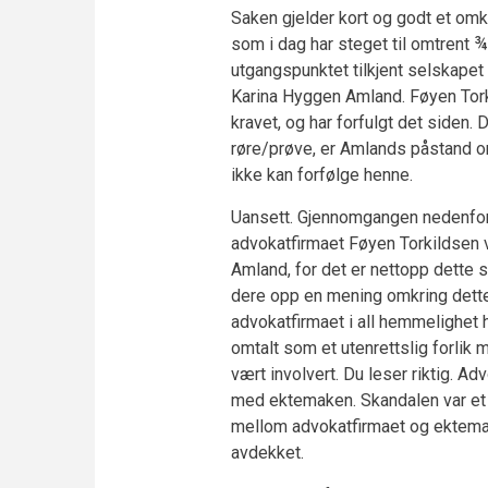
Saken gjelder kort og godt et omk
som i dag har steget til omtrent ¾
utgangspunktet tilkjent selskap
Karina Hyggen Amland. Føyen Torki
kravet, og har forfulgt det siden.
røre/prøve, er Amlands påstand om
ikke kan forfølge henne.
Uansett. Gjennomgangen nedenfor e
advokatfirmaet Føyen Torkildsen v
Amland, for det er nettopp dette s
dere opp en mening omkring dette,
advokatfirmaet i all hemmelighet 
omtalt som et utenrettslig forlik
vært involvert. Du leser riktig. Ad
med ektemaken. Skandalen var et
mellom advokatfirmaet og ekteman
avdekket.