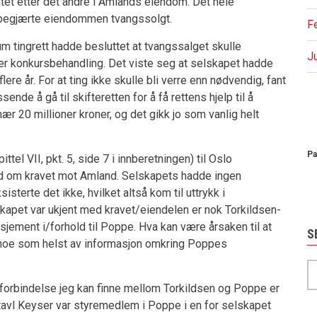
antet etter det andre i Amlands eiendom. Det hele
begjærte eiendommen tvangssolgt.
F
m tingrett hadde besluttet at tvangssalget skulle
J
er konkursbehandling. Det viste seg at selskapet hadde
 flere år. For at ting ikke skulle bli verre enn nødvendig, fant
nde å gå til skifteretten for å få rettens hjelp til å
P
r 20 millioner kroner, og det gikk jo som vanlig helt
Pa
ittel VII, pkt. 5, side 7 i innberetningen) til Oslo
rd om kravet mot Amland. Selskapets hadde ingen
isterte det ikke, hvilket altså kom til uttrykk i
lskapet var ukjent med kravet/eiendelen er nok Torkildsen-
ement i/forhold til Poppe. Hva kan være årsaken til at
S
 noe som helst av informasjon omkring Poppes
S
orbindelse jeg kan finne mellom Torkildsen og Poppe er
tavl Keyser var styremedlem i Poppe i en for selskapet