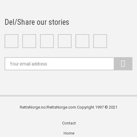
Del/Share our stories
Facebook
Twitter
Google+
Linkedin
Youtube
Instagram
RettsNorge.no/RettsNorge.com Copyright 1997 © 2021
Contact
Subfooter
Home