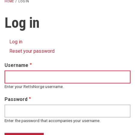
HOME
/
LOG IN
BREADCRUMB
Log in
Log in
(active
Primary
tab)
Reset your password
tabs
Username
Enter your RettsNorge username.
Password
Enter the password that accompanies your username.