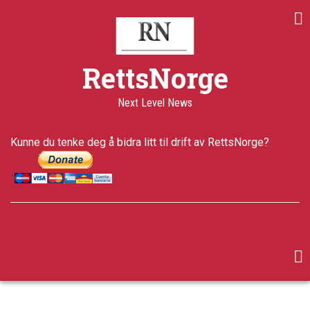
Skip
to
main
content
RettsNorge
Next Level News
Kunne du tenke deg å bidra litt til drift av RettsNorge?
facebook
twitter
google-
plus