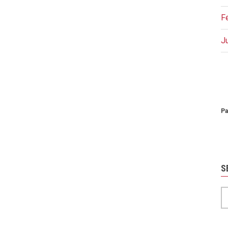
F
J
P
Pa
S
S