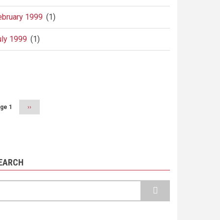
ebruary 1999
(1)
uly 1999
(1)
agination
ge 1
Next
››
page
EARCH
earch