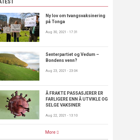
ATEST
Ny lov om tvangsvaksinering
på Tonga
Aug 30, 2021 - 17:31
Senterpartiet og Vedum –
Bondens venn?
Aug 23, 2021 - 23:04
Å FRAKTE PASSASJERER ER
FARLIGERE ENN Å UTVIKLE OG
SELGE VAKSINER
Aug 22, 2021 - 13:10
More