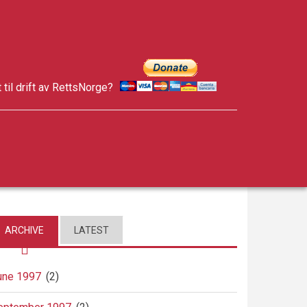
t til drift av RettsNorge?
facebook
twitter
google-
plus
ARCHIVE
LATEST
une 1997
(2)