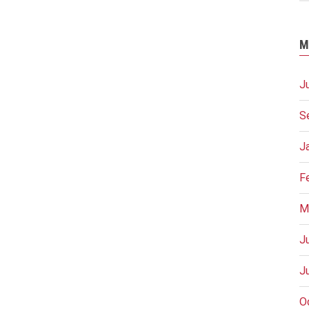
M
J
S
J
F
M
J
J
O