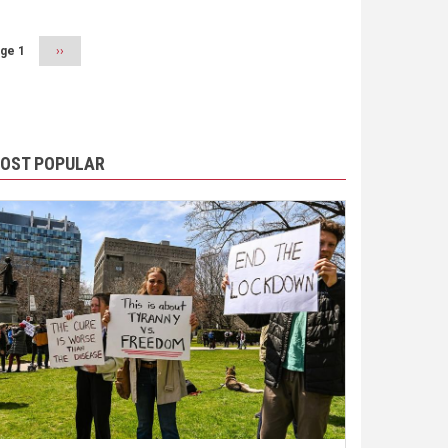
ge 1
Next
››
page
OST POPULAR