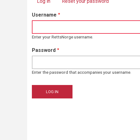
Log in
(active tab)
Reset your password
Primary
Username
tabs
Enter your RettsNorge username.
Password
Enter the password that accompanies your username.