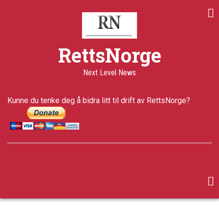
Skip
to
main
content
RettsNorge
Next Level News
Kunne du tenke deg å bidra litt til drift av RettsNorge?
facebook
twitter
google-
plus