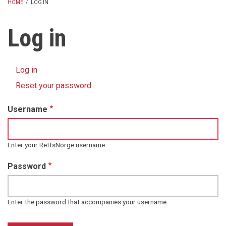
HOME
/
LOG IN
BREADCRUMB
Log in
Log in
(active
Primary
tab)
Reset your password
tabs
Username
Enter your RettsNorge username.
Password
Enter the password that accompanies your username.