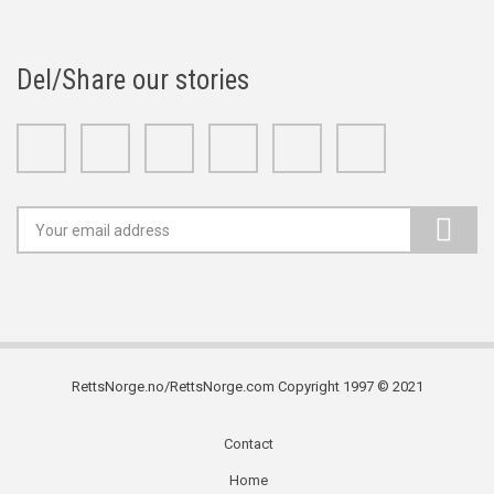
Del/Share our stories
Facebook
Twitter
Google+
Linkedin
Youtube
Instagram
RettsNorge.no/RettsNorge.com Copyright 1997 © 2021
Contact
Subfooter
Home