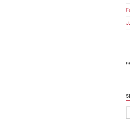
F
J
P
Pa
S
S