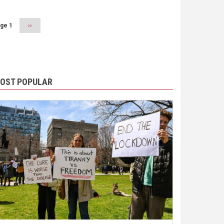
ge 1
Next
››
page
OST POPULAR