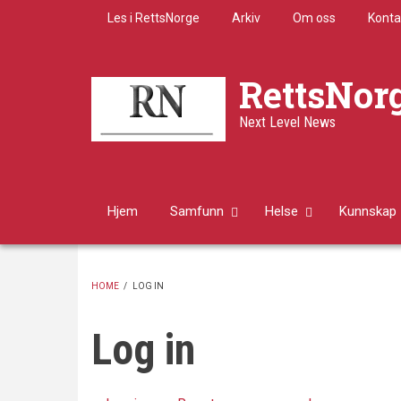
Skip
Les i RettsNorge
Arkiv
Om oss
Konta
to
main
content
RettsNor
Next Level News
Hjem
Samfunn
Helse
Kunnskap
HOME
/
LOG IN
BREADCRUMB
Log in