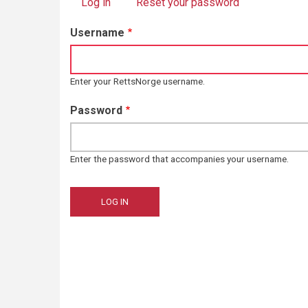
Log in
(active tab)
Reset your password
Primary
Username
tabs
Enter your RettsNorge username.
Password
Enter the password that accompanies your username.