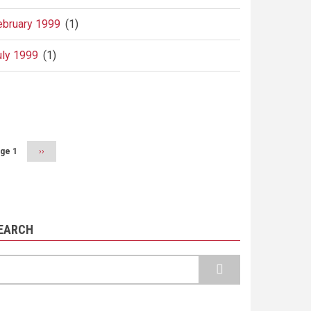
ebruary 1999
(1)
uly 1999
(1)
agination
ge 1
Next
››
page
EARCH
earch