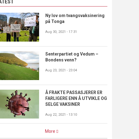
ATEST
Ny lov om tvangsvaksinering
på Tonga
Aug 30, 2021 - 17:31
Senterpartiet og Vedum –
Bondens venn?
Aug 23, 2021 - 23:04
Å FRAKTE PASSASJERER ER
FARLIGERE ENN Å UTVIKLE OG
SELGE VAKSINER
Aug 22, 2021 - 13:10
More