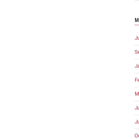
M
J
S
J
F
M
J
J
O