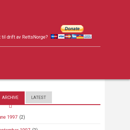
t til drift av RettsNorge?
facebook
twitter
google-
plus
ARCHIVE
LATEST
une 1997
(2)