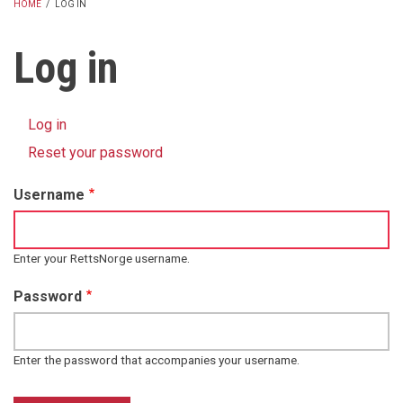
HOME
/
LOG IN
BREADCRUMB
Log in
Log in
(active
Primary
tab)
Reset your password
tabs
Username
Enter your RettsNorge username.
Password
Enter the password that accompanies your username.