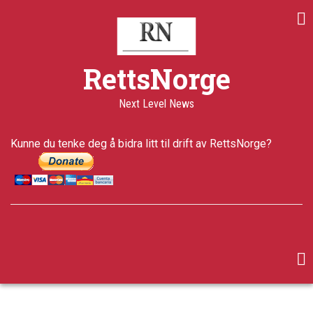
Skip
to
main
content
RettsNorge
Next Level News
Kunne du tenke deg å bidra litt til drift av RettsNorge?
facebook
twitter
google-
plus