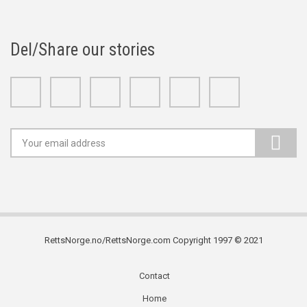
Del/Share our stories
Facebook
Twitter
Google+
Linkedin
Youtube
Instagram
RettsNorge.no/RettsNorge.com Copyright 1997 © 2021
Contact
Subfooter
Home