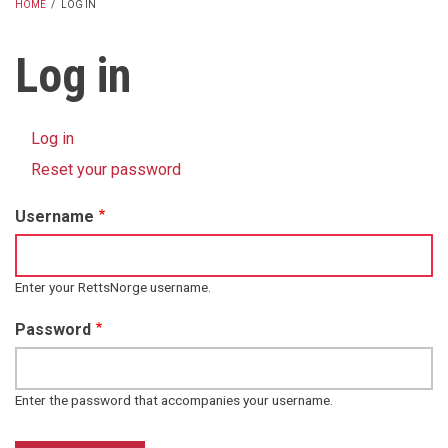
HOME
/
LOG IN
BREADCRUMB
Log in
Log in
(active
Primary
tab)
Reset your password
tabs
Username
Enter your RettsNorge username.
Password
Enter the password that accompanies your username.