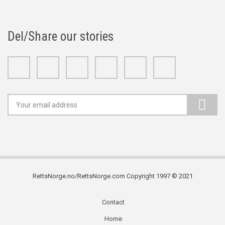
Del/Share our stories
Facebook
Twitter
Google+
Linkedin
Youtube
Instagram
RettsNorge.no/RettsNorge.com Copyright 1997 © 2021
Contact
Subfooter
Home