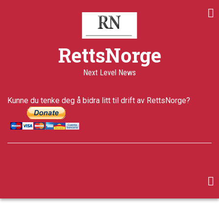
Skip
to
main
content
RettsNorge
Next Level News
Kunne du tenke deg å bidra litt til drift av RettsNorge?
facebook
twitter
google-
plus